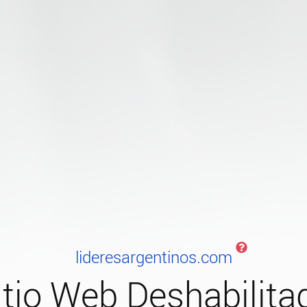
lideresargentinos.com
itio Web Deshabilita